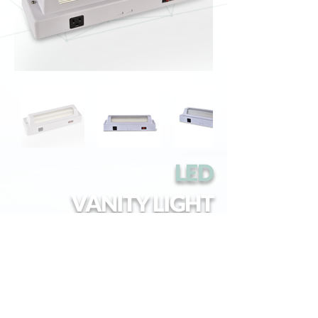
LED
VANITY LIGHT
La luminaria de tocador marina de Teslights utiliza una
lámpara LED de 4000 kelvin y 15 vatios para brindar una
gran cantidad de luz en este tipo de ambientes.
Está diseñado para ser utilizado sobre los lavamanos en
embarcaciones comerciales y militares, así como en
instalaciones de perforación en alta mar.
Esta lámpara compacta cuenta con un interruptor de
encendido/ apagado y un conector de corriente de tres
patas.