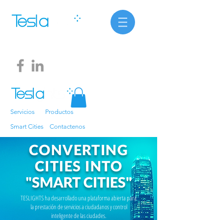
Servicios
Productos
Smart Cities
Contactenos
CONVERTING
CITIES INTO
"SMART CITIES"
TESLIGHTS ha desarrollado una plataforma abierta para
la prestación de servicios a ciudadanos y control
inteligente de las ciudades.