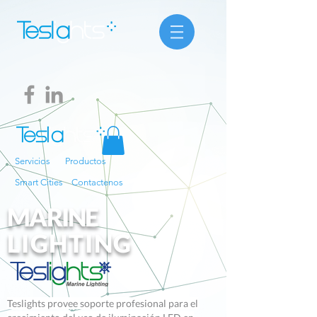
Servicios
Productos
Smart Cities
Contactenos
MARINE
LIGHTING
Teslights provee soporte profesional para el